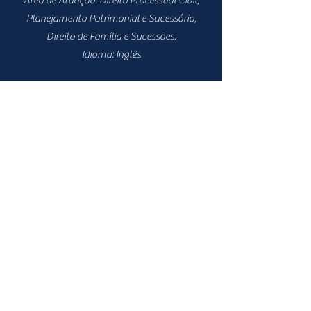
Área de Atuação: Direito Processual Civil,
Planejamento Patrimonial e Sucessório,
Direito de Família e Sucessões.
Idioma: Inglês
Ernesto Wagner Hamada Cohn
Áreas de atuação: contratos, empresarial,
penal econômico. Idiomas: inglês
Saiba Mais
Notícias e Atualizações
sobre Direito Civil