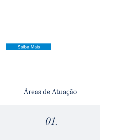
jurídicas de seus clientes, combinando
conhecimento técnico, atenção aos
detalhes, compromisso e excelência no
atendimento.
Saiba Mais
Áreas de Atuação
01.